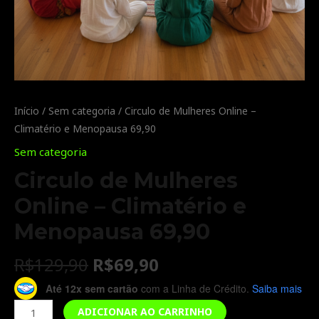
Início
/
Sem categoria
/ Circulo de Mulheres Online –
Climatério e Menopausa 69,90
Sem categoria
Circulo de Mulheres
Online – Climatério e
Menopausa 69,90
R$
129,90
R$
69,90
Até 12x sem cartão
com a Linha de Crédito.
Saiba mais
ADICIONAR AO CARRINHO