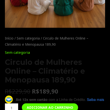
Início
/
Sem categoria
/ Circulo de Mulheres Online –
Climatério e Menopausa 189,90
Sem categoria
Circulo de Mulheres
Online – Climatério e
Menopausa 189,90
R$
229,90
R$
189,90
Até 12x sem cartão
com a Linha de Crédito.
Saiba mais
ADICIONAR AO CARRINHO