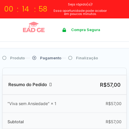
Seja rápido(a)!
00
14
57
Essa oportunidade pode acabar
em poucos minutos.
Compra Segura
Produto
Pagamento
Finalização
R$57,00
Resumo do Pedido
R$
57,00
"Viva sem Ansiedade"
× 1
Subtotal
R$
57,00