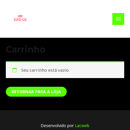
Ir
MAI
para
MEN
o
conteúdo
Carrinho
Seu carrinho está vazio.
RETORNAR PARA A LOJA
Desenvolvido por
Lacweb