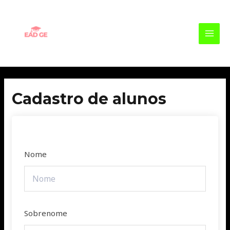
Ir
MAI
para
MEN
o
conteúdo
Cadastro de alunos
Nome
Sobrenome